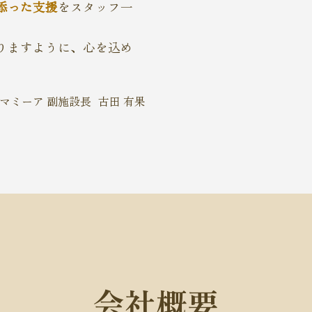
添った支援
をスタッフ一
りますように、心を込め
ンマミーア 副施設長
古田 有果
会社概要